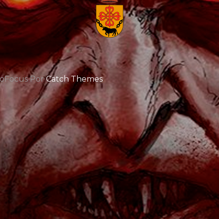
oFocus Por
Catch Themes